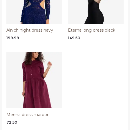
Alnich night dress navy
Eterna long dress black
199.99
149.50
Meena dress maroon
72.50