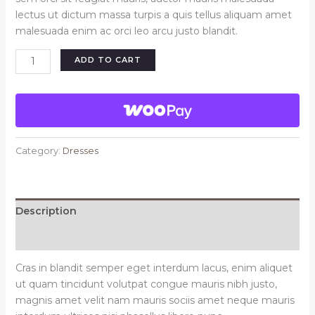
lectus ut dictum massa turpis a quis tellus aliquam amet
malesuada enim ac orci leo arcu justo blandit.
Eline
ADD TO CART
short
dress
black
quantity
Category:
Dresses
Description
Reviews (0)
Cras in blandit semper eget interdum lacus, enim aliquet
ut quam tincidunt volutpat congue mauris nibh justo,
magnis amet velit nam mauris sociis amet neque mauris